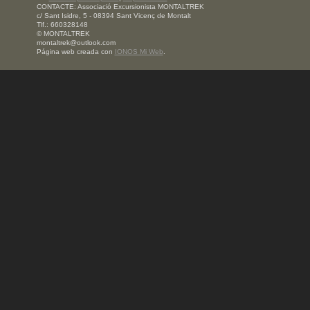
CONTACTE: Associació Excursionista MONTALTREK
c/ Sant Isidre, 5 - 08394 Sant Vicenç de Montalt
Tlf.: 660328148
© MONTALTREK
montaltrek@outlook.com
Página web creada con
IONOS Mi Web
.