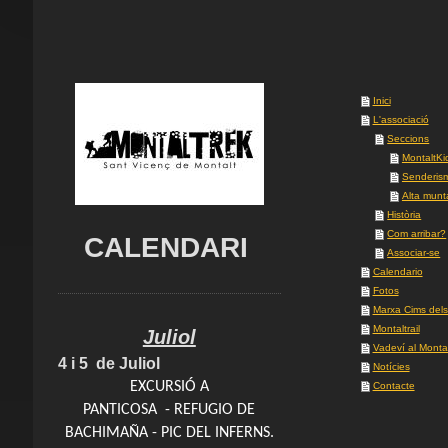
Inici
L'associació
Seccions
MontaltKi
Senderis
Alta mun
Història
Com arribar?
CALENDARI
Associar-se
Calendario
Fotos
Marxa Cims dels
Montaltrail
Juliol
Vadeví al Montal
4 i 5 de Juliol
Notícies
EXCURSIÓ A
Contacte
PANTICOSA - REFUGIO DE
BACHIMAÑA - PIC DEL INFERNS.