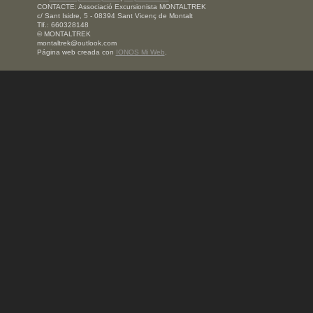
CONTACTE: Associació Excursionista MONTALTREK
c/ Sant Isidre, 5 - 08394 Sant Vicenç de Montalt
Tlf.: 660328148
© MONTALTREK
montaltrek@outlook.com
Página web creada con
IONOS Mi Web
.