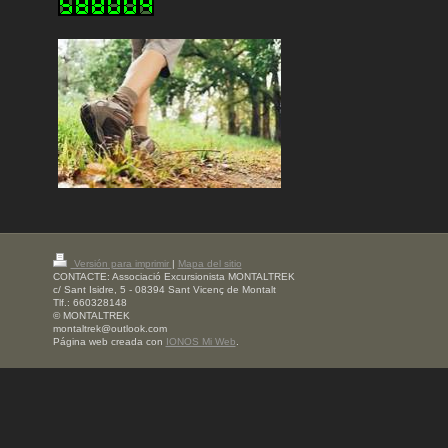
Versión para imprimir
|
Mapa del sitio
CONTACTE: Associació Excursionista MONTALTREK
c/ Sant Isidre, 5 - 08394 Sant Vicenç de Montalt
Tlf.: 660328148
© MONTALTREK
montaltrek@outlook.com
Página web creada con
IONOS Mi Web
.