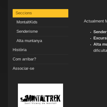
Seccions
Actualment M
MontaltKids
Senderisme
Sender
Excurs
Alta muntanya
Alta m
Història
dificult
Com arribar?
Associar-se